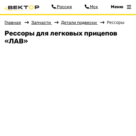
Россия
Мск
Меню
Рессоры
Главная
Запчасти
Детали подвески
Фильтр
Рессоры для легковых прицепов
Цена
«ЛАВ»
Меню
Сбросить
Главная
Прицепы
Запчасти
Аксессуары
Детали подвески
Детали кузова
Колёса
Кронштейны, ролики
Сопряжение с автомобилем
Оптика, электрика