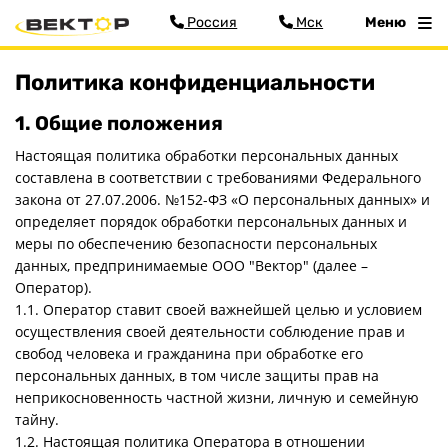
Россия
Мск
Меню
Политика конфиденциальности
1. Общие положения
Настоящая политика обработки персональных данных
составлена в соответствии с требованиями Федерального
Меню
закона от 27.07.2006. №152-ФЗ «О персональных данных» и
определяет порядок обработки персональных данных и
Главная
меры по обеспечению безопасности персональных
Прицепы
данных, предпринимаемые ООО "Вектор" (далее –
Запчасти
Оператор).
Хоз. товары
1.1. Оператор ставит своей важнейшей целью и условием
осуществления своей деятельности соблюдение прав и
Дилеры
свобод человека и гражданина при обработке его
О заводе
персональных данных, в том числе защиты прав на
Контакты
неприкосновенность частной жизни, личную и семейную
тайну.
Тюнинг прицепов
1.2. Настоящая политика Оператора в отношении
Получить прицеп