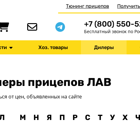
Тюнинг прицепов
Получить
+7 (800) 550-
Бесплатный звонок по Ро
сти
Хоз. товары
Дилеры
еры прицепов ЛАВ
ься от цен, объявленных на сайте
Л
М
Н
Я
П
Р
С
Т
У
Х