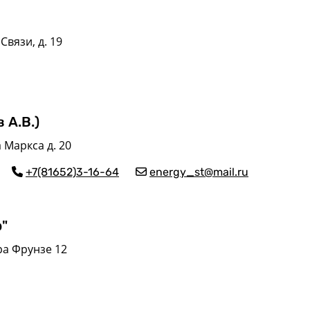
Связи, д. 19
 А.В.)
 Маркса д. 20
+7(81652)3-16-64
energy_st@mail.ru
"
ра Фрунзе 12