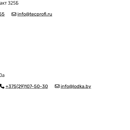
акт 325Б
55
info@tecprofi.ru
0а
+375(29)107-50-30
info@lodka.by