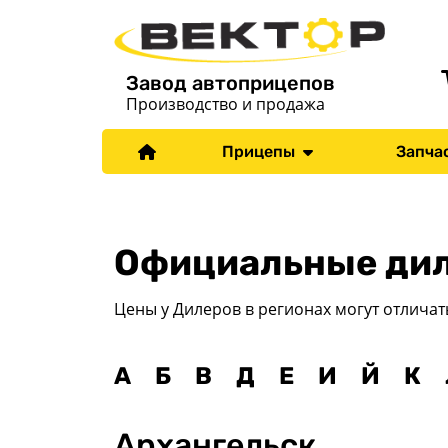
Завод автоприцепов
Производство и продажа
Прицепы
Запча
Официальные дил
Цены у Дилеров в регионах могут отличат
А
Б
В
Д
Е
И
Й
К
Архангельск