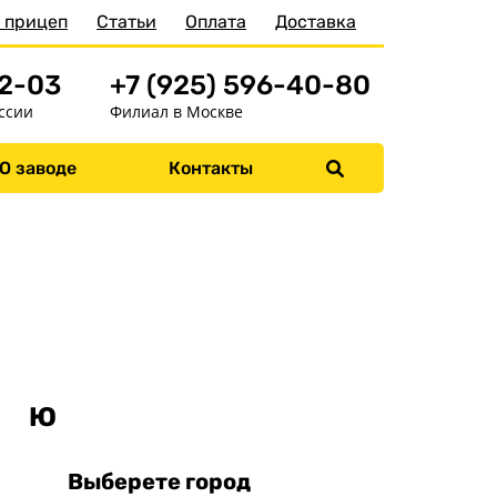
 прицеп
Статьи
Оплата
Доставка
52-03
+7 (925) 596-40-80
ссии
Филиал в Москве
О заводе
Контакты
Меню
Главная
Прицепы
Запчасти
Хоз. товары
Дилеры
О заводе
Ч
Ю
Контакты
Выберете город
Тюнинг прицепов