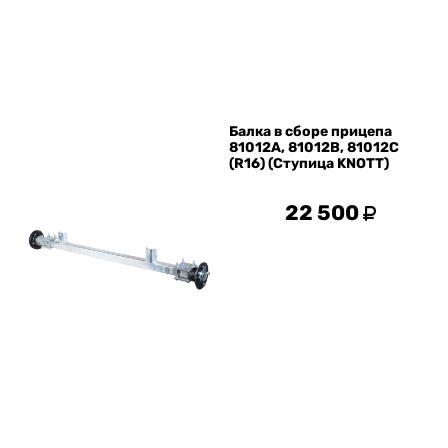
Оптика, электрика
Тенты
Другое
Хоз. товары
Балка в сборе прицепа
Дилеры
81012А, 81012В, 81012С
(R16) (Ступица KNOTT)
О заводе
Контакты
22 500
Тюнинг прицепов
Получить прицеп
Статьи
Оплата
Доставка