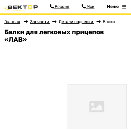
Россия
Мск
Меню
Балки
Главная
Запчасти
Детали подвески
Балки для легковых прицепов
Фильтр
«ЛАВ»
Цена
Меню
Сбросить
Главная
Прицепы
Запчасти
Аксессуары
Детали подвески
Детали кузова
Колёса
Кронштейны, ролики
Сопряжение с автомобилем