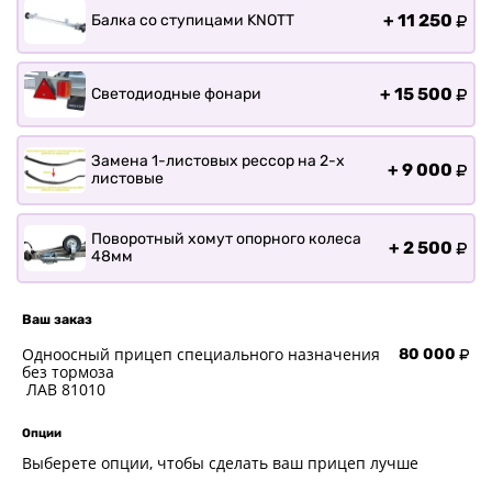
+
11 250
Балка со ступицами KNOTT
Прицепы для ПВХ Ротан
Прицепы для перевозки
байдарок, каноэ, САП
+
15 500
Светодиодные фонари
Запчасти
Хоз. товары
Замена 1-листовых рессор на 2-х
+
9 000
листовые
Дилеры
О заводе
Поворотный хомут опорного колеса
Контакты
+
2 500
48мм
Тюнинг прицепов
Получить прицеп
Ваш заказ
Статьи
Одноосный прицеп специального назначения
80 000
Оплата
без тормоза
ЛАВ 81010
Доставка
Опции
Выберете опции, чтобы сделать ваш прицеп лучше