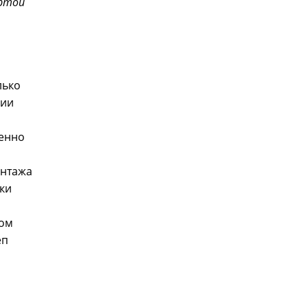
ртой
лько
ции
венно
онтажа
ки
я
дом
еп