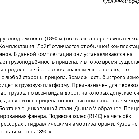
публичной офе
рузоподъёмность (1890 кг) позволяют перевозить неско
 Комплектация "Лайт" отличается от обычной комплекта
анов. В данной комплектации они устанавливаются на
ает грузоподъёмность прицепа, и в то же время сущест
 и продольные борта откидывающиеся на петлях, это
у с любой стороны прицепа. Возможность быстрого дем
рицеп в грузовую платформу. Предназначен для перевоз
др. грузов, по всем видам дорог, на которых допускаетс
ма, дышло и ось прицепа полностью оцинкованные мето
 Борта из оцинкованной стали. Дышло V-образное. Приц
ированная фанера. Подвеска колес (R14С) на четырёх
рессорах с гидравлическими амортизаторами. Кузов не
зоподъёмность 1890 кг.