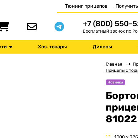
Тюнинг прицепов
Получить
+7 (800) 550-
Бесплатный звонок по Ро
сти
Хоз. товары
Дилеры
Главная
П
Прицепы с тор
Новинка
Борто
прице
81022
4000 x 22