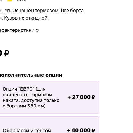
квадроциклов
ицеп. Оснащён тормозом. Все борта
Прицепы для
. Кузов не откидной.
гидроциклов
Прицеп для лодки ПВХ
арактеристики
Прицепы-автовозы
Прицепы с тормозом
0
Прицепы для перевозки
спецтехники
Прицепы для
дополнительные опции
снегоходов
Прицепы для
Опция "ЕВРО" (для
прицепов с тормозом
мотоциклов
+
27 000
наката, доступна только
Прицепы для лодок и
с бортами 380 мм)
катеров с жестким
корпусом
Прицепы для вездехода-
+
40 000
С каркасом и тентом