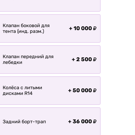
болотохода
Прицепы для мотоблока
Прицепы для лодки РИБ
Клапан боковой для
+
10 000
Прицепы для ПВХ Ротан
тента (инд. разм.)
Прицепы для перевозки
байдарок, каноэ, САП
Клапан передний для
+
2 500
Запчасти
лебедки
Хоз. товары
Дилеры
Колёса с литыми
О заводе
+
50 000
дисками R14
Контакты
Тюнинг прицепов
Получить прицеп
+
36 000
Задний борт-трап
Статьи