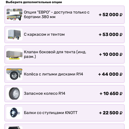
Прицепы для лодки РИБ
Выберите дополнительные опции
Прицепы для ПВХ Ротан
Опция "ЕВРО" - доступна только с
+
52 000
бортами 380 мм
Прицепы для перевозки
байдарок, каноэ, САП
Запчасти
+
53 000
С каркасом и тентом
Хоз. товары
Дилеры
Клапан боковой для тента (инд.
+
10 000
разм.)
О заводе
Контакты
Тюнинг прицепов
+
44 000
Колёса с литыми дисками R14
Получить прицеп
Статьи
+
10 650
Запасное колесо R14
Оплата
Доставка
+
22 500
Балки со ступицами KNOTT