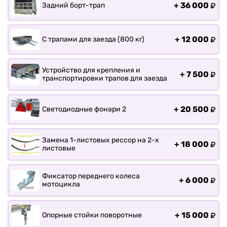
+
36 000
Задний борт-трап
+
12 000
С трапами для заезда (800 кг)
Устройство для крепления и
+
7 500
транспортировки трапов для заезда
+
20 500
Светодиодные фонари 2
Замена 1-листовых рессор на 2-х
+
18 000
листовые
Фиксатор переднего колеса
+
6 000
мотоцикла
+
15 000
Опорные стойки поворотные