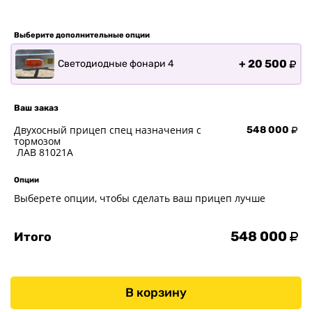
Прицепы для ПВХ Ротан
Выберите дополнительные опции
Прицепы для перевозки
байдарок, каноэ, САП
+
20 500
Светодиодные фонари 4
Запчасти
Хоз. товары
Ваш заказ
Дилеры
Двухосный прицеп спец назначения с
548 000
О заводе
тормозом
ЛАВ 81021A
Контакты
Тюнинг прицепов
Опции
Получить прицеп
Выберете опции, чтобы сделать ваш прицеп лучше
Статьи
Оплата
548 000
Итого
Доставка
В корзину