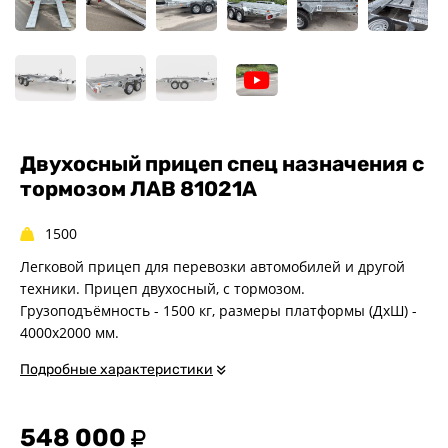
Спец. назначения
Одноосные
Двухосные
Прицепы для квадроциклов
Прицепы для гидроциклов
Прицеп для лодки ПВХ
Двухосный прицеп спец назначения с
Прицепы-автовозы
тормозом ЛАВ 81021A
Прицепы с тормозом
Прицепы для перевозки
1500
спецтехники
Легковой прицеп для перевозки автомобилей и другой
Прицепы для снегоходов
техники. Прицеп двухосный, с тормозом.
Прицепы для мотоциклов
Грузоподъёмность - 1500 кг, размеры платформы (ДхШ) -
Прицепы для лодок и
4000х2000 мм.
катеров с жестким корпусом
Подробные характеристики
Прицепы для вездехода-
болотохода
Прицепы для мотоблока
548 000
Прицепы для лодки РИБ