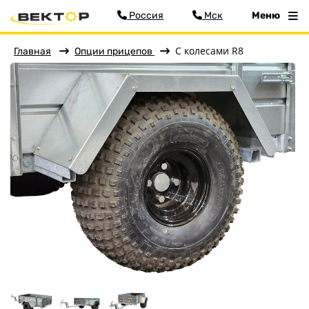
Россия
Мск
Меню
С колесами R8
Главная
Опции прицепов
Фильтр
Меню
Главная
Прицепы
Запчасти
Хоз. товары
Дилеры