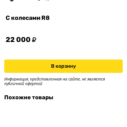
О заводе
Контакты
С колесами R8
Тюнинг прицепов
Получить прицеп
Статьи
22 000
Оплата
Доставка
В корзину
Информация, представленная на сайте, не является
публичной офертой
Похожие товары